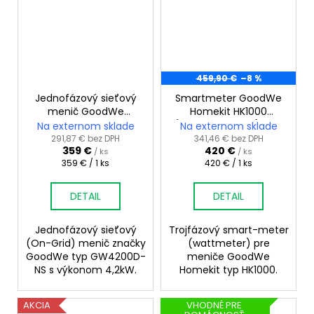
459,90 €
–8 %
Jednofázový sieťový
Smartmeter GoodWe
menič GoodWe
Homekit HK1000
GW4200D-NS
(sieťové meniče) 120A
Na externom sklade
Na externom sklade
291,87 € bez DPH
341,46 € bez DPH
359 €
420 €
/ ks
/ ks
Jednotková
Jednotková
359 € / 1 ks
420 € / 1 ks
cena:
cena:
DETAIL
DETAIL
Jednofázový sieťový
Trojfázový smart-meter
(On-Grid) menič značky
(wattmeter) pre
GoodWe typ GW4200D-
meniče GoodWe
NS s výkonom 4,2kW.
Homekit typ HK1000.
AKCIA
VHODNÉ PRE