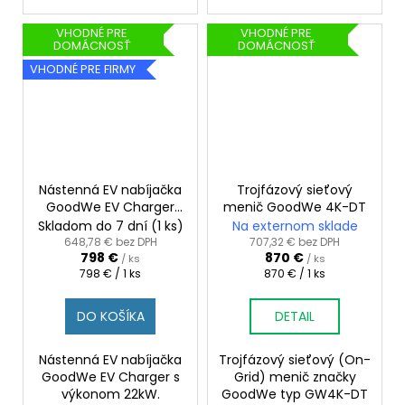
VHODNÉ PRE
VHODNÉ PRE
DOMÁCNOSŤ
DOMÁCNOSŤ
VHODNÉ PRE FIRMY
Nástenná EV nabíjačka
Trojfázový sieťový
GoodWe EV Charger
menič GoodWe 4K-DT
22 kW
Skladom do 7 dní
(1 ks)
Na externom sklade
648,78 € bez DPH
707,32 € bez DPH
798 €
870 €
/ ks
/ ks
Jednotková
Jednotková
798 € / 1 ks
870 € / 1 ks
cena:
cena:
DO KOŠÍKA
DETAIL
Nástenná EV nabíjačka
Trojfázový sieťový (On-
GoodWe EV Charger s
Grid) menič značky
výkonom 22kW.
GoodWe typ GW4K-DT