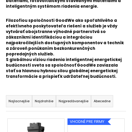
batériami, fotovoltaickými stavebnými materiálmi a
á
inteligentným systémom riadenia energie.
j
Filozofiou spoločnosti GoodWe ako spoľahlivého a
s
efektívneho poskytovateľa riešení a služieb je vždy
ť
vytvárať obojstranne výhodné partnerstvá so
?
zákazníkmi identifikáciou a integráciou
najpokročilejších dostupných komponentov a techník
a zároveň ponúkaním bezkonkurenčných
popredajných služieb.
S globálnou víziou riadenia inteligentnej energetickej
budúcnosti sveta sa spoločnosť GoodWe zaviazala
HĽADAŤ
stať sa hlavnou hybnou silou globálnej energetickej
transformácie a prispieť k udržateľnej budúcnosti.
R
O
d
a
Najlacnejšie
Najdrahšie
Najpredávanejšie
Abecedne
p
d
o
e
V
r
VHODNÉ PRE FIRMY
n
ú
ý