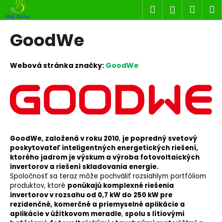
K
Prejsť
Hľadať
Náku
M
Prihlásen
na
o
obsah
Späť
Späť
košík
š
GoodWe
í
Č
k
o
Webová stránka značky:
GoodWe
p
o
t
r
e
GoodWe, založená v roku 2010
,
je popredný svetový
b
poskytovateľ inteligentných energetických riešení,
u
ktorého jadrom je výskum a výroba fotovoltaických
j
invertorov a riešení skladovania energie.
Spoločnosť sa teraz môže pochváliť rozsiahlym portfóliom
e
produktov, ktoré
ponúkajú komplexné riešenia
t
invertorov v rozsahu od 0,7 kW do 250 kW pre
rezidenčné, komerčné a priemyselné aplikácie a
e
aplikácie v úžitkovom meradle
,
spolu s lítiovými
n