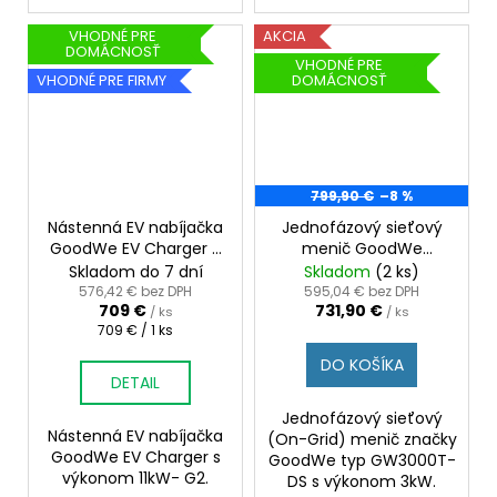
VHODNÉ PRE
AKCIA
DOMÁCNOSŤ
VHODNÉ PRE
VHODNÉ PRE FIRMY
DOMÁCNOSŤ
799,90 €
–8 %
Nástenná EV nabíjačka
Jednofázový sieťový
GoodWe EV Charger 11
menič GoodWe
kW- G2
GW3000T-DS
Skladom do 7 dní
Skladom
(2 ks)
576,42 € bez DPH
595,04 € bez DPH
709 €
731,90 €
/ ks
/ ks
Jednotková
709 € / 1 ks
cena:
DO KOŠÍKA
DETAIL
Jednofázový sieťový
Nástenná EV nabíjačka
(On-Grid) menič značky
GoodWe EV Charger s
GoodWe typ GW3000T-
výkonom 11kW- G2.
DS s výkonom 3kW.