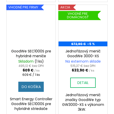
VHODNÉ PRE FIRMY
AKCIA
VHODNÉ PRE
DOMÁCNOSŤ
672,90 €
–5 %
GoodWe SEC1000S pre
Jednofázový menič
hybridné meniče
GoodWe 3000-XS
Skladom
(1 ks)
Na externom sklade
495,12 € bez DPH
515,37 € bez DPH
609 €
633,90 €
/ ks
/ ks
Jednotková
609 € / 1 ks
cena:
DETAIL
DO KOŠÍKA
Jednofázový menič
Smart Energy Controller
značky GoodWe typ
GoodWe SEC1000S pre
GW3000-XS s výkonom
hybridné striedače
3kW.