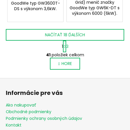
Grid) menič značky
GoodWe typ GW3600T-
GoodWe typ GW6K-DT s
DS s výkonom 3,6kW.
výkonom 6000 (6kW).
NAČÍTAŤ 18 ĎALŠÍCH
S
1
3
t
O
r
41
položiek celkom
v
á
HORE
l
n
k
á
o
d
Z
v
a
a
á
c
Informácie pre vás
n
p
i
i
e
ä
e
Ako nakupovať
p
t
Obchodné podmienky
r
i
Podmienky ochrany osobných údajov
v
e
Kontakt
k