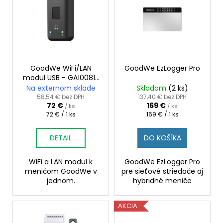
i
č
p
a
e
i
m
p
s
e
r
p
o
r
d
OPTIMIZÉR
o
GoodWe WiFi/LAN
GoodWe EzLogger Pro
TIGO
u
modul USB - GA10081-
TS4-
d
69-00P
A-
Na externom sklade
Skladom
(2 ks)
k
u
O
58,54 € bez DPH
137,40 € bez DPH
t
(700
72 €
169 €
k
/ ks
/ ks
WP)
o
Jednotková
Jednotková
72 € / 1 ks
169 € / 1 ks
t
cena:
cena:
45
v
o
€
DETAIL
DO KOŠÍKA
v
WiFi a LAN modul k
GoodWe EzLogger Pro
meničom GoodWe v
pre sieťové striedače aj
jednom.
hybridné meniče
AKCIA