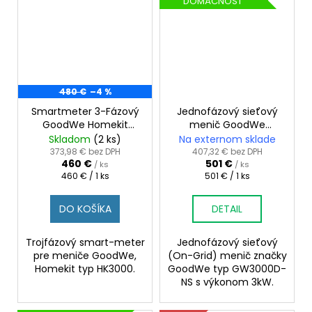
DOMÁCNOSŤ
480 €
–4 %
Smartmeter 3-Fázový
Jednofázový sieťový
GoodWe Homekit
menič GoodWe
HK3000 120A
GW3000D-NS
Skladom
(2 ks)
Na externom sklade
373,98 € bez DPH
407,32 € bez DPH
460 €
501 €
/ ks
/ ks
Jednotková
Jednotková
460 € / 1 ks
501 € / 1 ks
cena:
cena:
DO KOŠÍKA
DETAIL
Trojfázový smart-meter
Jednofázový sieťový
pre meniče GoodWe,
(On-Grid) menič značky
Homekit typ HK3000.
GoodWe typ GW3000D-
NS s výkonom 3kW.