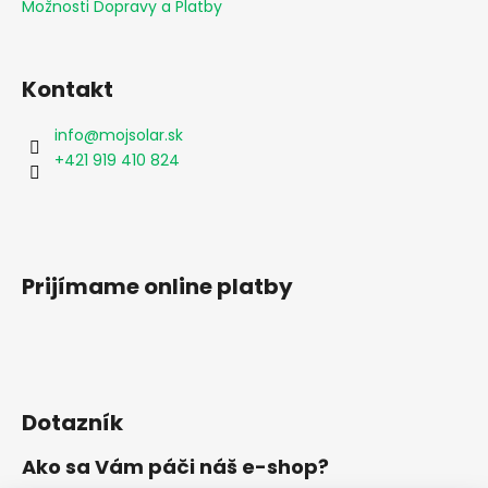
Možnosti Dopravy a Platby
y
v
ý
Kontakt
p
i
s
info
@
mojsolar.sk
u
+421 919 410 824
Prijímame online platby
Dotazník
Ako sa Vám páči náš e-shop?