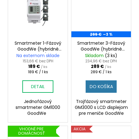
299 €
–3 %
Smartmeter 1-Fázový
Smartmeter 3-Fázový
GoodWe (hybridné
GoodWe (hybridné
meniče)
meniče)
Na externom sklade
Skladom
(3 ks)
153,66 € bez DPH
234,96 € bez DPH
189 €
289 €
/ ks
/ ks
Jednotková
Jednotková
189 € / 1 ks
289 € / 1 ks
cena:
cena:
DETAIL
DO KOŠÍKA
Jednofázový
Trojfázový smartmeter
smartmeter GM1000
GM3000 s LCD displejom
GoodWe
pre meniče GoodWe
VHODNÉ PRE
AKCIA
DOMÁCNOSŤ