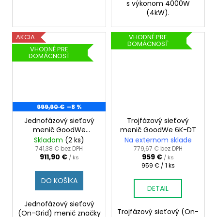
s výkonom 4000W
(4kW).
AKCIA
VHODNÉ PRE
DOMÁCNOSŤ
VHODNÉ PRE
DOMÁCNOSŤ
999,90 €
–8 %
Jednofázový sieťový
Trojfázový sieťový
menič GoodWe
menič GoodWe 6K-DT
GW3600T-DS
Skladom
(2 ks)
Na externom sklade
741,38 € bez DPH
779,67 € bez DPH
911,90 €
959 €
/ ks
/ ks
Jednotková
959 € / 1 ks
cena:
DO KOŠÍKA
DETAIL
Jednofázový sieťový
Trojfázový sieťový (On-
(On-Grid) menič značky