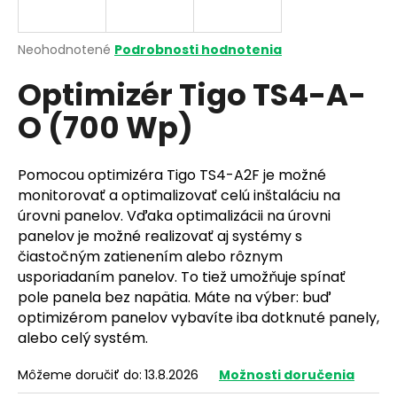
á
j
Priemerné
Neohodnotené
Podrobnosti hodnotenia
s
hodnotenie
Optimizér Tigo TS4-A-
produktu
ť
je
?
O (700 Wp)
0,0
z
5
hviezdičiek.
Pomocou optimizéra Tigo TS4-A2F je možné
monitorovať a optimalizovať celú inštaláciu na
HĽADAŤ
úrovni panelov. Vďaka optimalizácii na úrovni
panelov je možné realizovať aj systémy s
čiastočným zatienením alebo rôznym
usporiadaním panelov. To tiež umožňuje spínať
O
pole panela bez napätia. Máte na výber: buď
d
optimizérom panelov vybavíte iba dotknuté panely,
p
alebo celý systém.
o
r
Môžeme doručiť do:
13.8.2026
Možnosti doručenia
ú