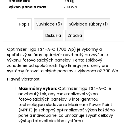
Hmotnosť
:
0.4 kg
Výkon panela max.
:
700 Wp
Popis
Súvisiace (5)
Súvisiace súbory (1)
Diskusia
Značka
Optimizér Tigo TS4-A-O (700 Wp) je výkonný a
spoľahlivý solárny optimizér navrhnutý na zvýšenie
výkonu fotovoltaických panelov. Tento špičkový
zariadenie od spoločnosti Tigo Energy je určený pre
systémy fotovoltaických panelov s výkonom až 700 Wp.
Hlavné vlastnosti:
Maximálny výkon
: Optimizér Tigo TS4-A-O je
navrhnutý tak, aby maximalizoval výkon
fotovoltaických panelov. S inteligentnou
technológiou sledovania Maximum Power Point
(MPPT) je schopný optimalizovať výkon každého
panela individuálne, čo umožňuje zvýšiť celkový
výstup fotovoltaického systému.