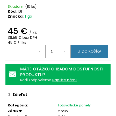
č
a
Skladom
(10 ks)
m
Kód:
101
Značka:
Tigo
e
45 €
/ ks
WATTROUTER
CT
36,59 € bez DPH
MERACÍ
Jednotková
45 € / 1 ks
TRANSFORMÁTOR
cena:
50A
DO KOŠÍKA
21,90
€
MÁTE OTÁZKU OHĽADOM DOSTUPNOSTI
PRODUKTU?
Radi zodpovieme
Napíšte nám!
Zdieľať
Kategória
:
Fotovoltické panely
Záruka
:
2 roky