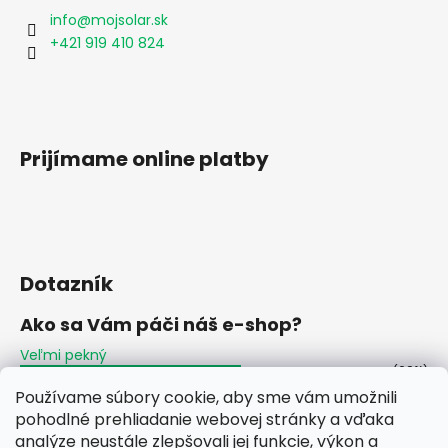
info
@
mojsolar.sk
+421 919 410 824
Prijímame online platby
Dotazník
Ako sa Vám páči náš e-shop?
Veľmi pekný
(60%)
Používame súbory cookie, aby sme vám umožnili
Ujde to
(2%)
pohodlné prehliadanie webovej stránky a vďaka
analýze neustále zlepšovali jej funkcie, výkon a
Nepáči sa mi