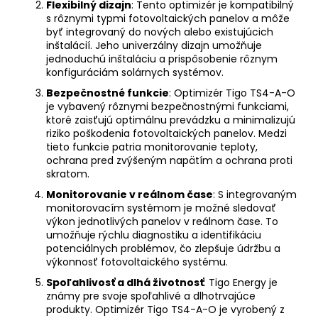
Flexibilný dizajn
: Tento optimizér je kompatibilný
s rôznymi typmi fotovoltaických panelov a môže
byť integrovaný do nových alebo existujúcich
inštalácií. Jeho univerzálny dizajn umožňuje
jednoduchú inštaláciu a prispôsobenie rôznym
konfiguráciám solárnych systémov.
Bezpečnostné funkcie
: Optimizér Tigo TS4-A-O
je vybavený rôznymi bezpečnostnými funkciami,
ktoré zaisťujú optimálnu prevádzku a minimalizujú
riziko poškodenia fotovoltaických panelov. Medzi
tieto funkcie patria monitorovanie teploty,
ochrana pred zvýšeným napätím a ochrana proti
skratom.
Monitorovanie v reálnom čase
: S integrovaným
monitorovacím systémom je možné sledovať
výkon jednotlivých panelov v reálnom čase. To
umožňuje rýchlu diagnostiku a identifikáciu
potenciálnych problémov, čo zlepšuje údržbu a
výkonnosť fotovoltaického systému.
Spoľahlivosť a dlhá životnosť
: Tigo Energy je
známy pre svoje spoľahlivé a dlhotrvajúce
produkty. Optimizér Tigo TS4-A-O je vyrobený z