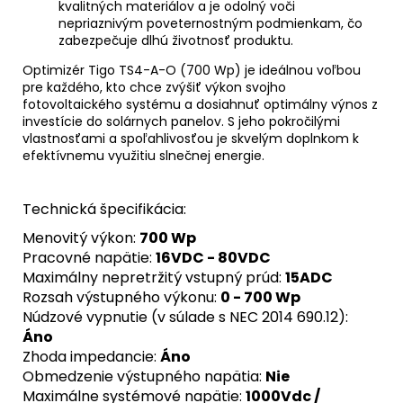
kvalitných materiálov a je odolný voči
nepriaznivým poveternostným podmienkam, čo
zabezpečuje dlhú životnosť produktu.
Optimizér Tigo TS4-A-O (700 Wp) je ideálnou voľbou
pre každého, kto chce zvýšiť výkon svojho
fotovoltaického systému a dosiahnuť optimálny výnos z
investície do solárnych panelov. S jeho pokročilými
vlastnosťami a spoľahlivosťou je skvelým doplnkom k
efektívnemu využitiu slnečnej energie.
Technická špecifikácia:
Menovitý výkon:
700 Wp
Pracovné napätie:
16VDC - 80VDC
Maximálny nepretržitý vstupný prúd:
15ADC
Rozsah výstupného výkonu:
0 - 700 Wp
Núdzové vypnutie (v súlade s NEC 2014 690.12):
Áno
Zhoda impedancie:
Áno
Obmedzenie výstupného napätia:
Nie
Maximálne systémové napätie:
1000Vdc /