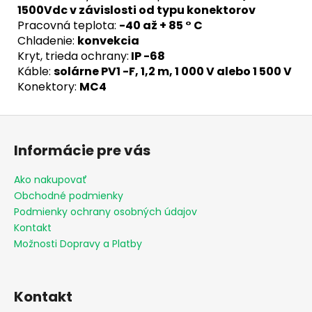
1500Vdc v závislosti od typu konektorov
Pracovná teplota:
-40 až + 85 ° C
Chladenie:
konvekcia
Kryt, trieda ochrany:
IP -68
Káble:
solárne PV1 -F, 1,2 m, 1 000 V alebo 1 500 V
Konektory:
MC4
Z
á
Informácie pre vás
p
ä
Ako nakupovať
t
Obchodné podmienky
i
Podmienky ochrany osobných údajov
e
Kontakt
Možnosti Dopravy a Platby
Kontakt