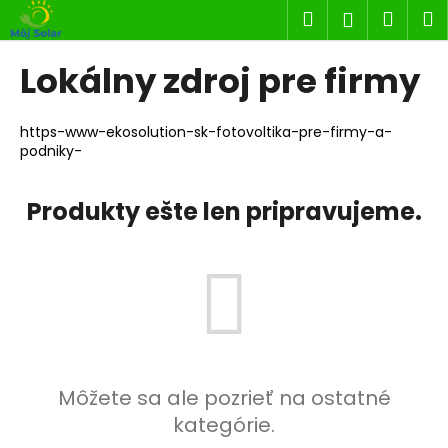
K
Prejsť
Hľadať
Náku
M
Prihlásen
na
o
obsah
Späť
Späť
košík
š
Lokálny zdroj pre firmy
í
Č
k
o
https-www-ekosolution-sk-fotovoltika-pre-firmy-a-
podniky-
p
o
Produkty ešte len pripravujeme.
t
r
e
b
u
j
e
t
Môžete sa ale pozrieť na ostatné
e
kategórie.
n