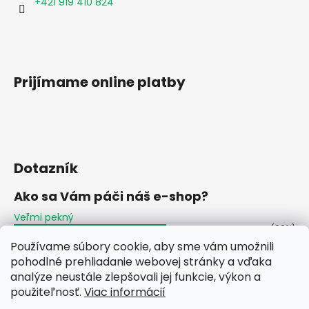
č
+421 919 410 824
a
m
e
Prijímame online platby
WIFI
DONGLE
-
SOLAX
2.0
29,90
€
Dotazník
Ako sa Vám páči náš e-shop?
Veľmi pekný
(60%)
Používame súbory cookie, aby sme vám umožnili
Ujde to
(2%)
pohodlné prehliadanie webovej stránky a vďaka
analýze neustále zlepšovali jej funkcie, výkon a
Nepáči sa mi
(38%)
použiteľnosť.
Viac informácií
Počet hlasov:
48