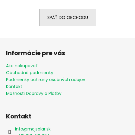
á
j
SPÄŤ DO OBCHODU
s
ť
?
Z
á
Informácie pre vás
p
ä
Ako nakupovať
HĽADAŤ
t
Obchodné podmienky
i
Podmienky ochrany osobných údajov
e
Kontakt
Možnosti Dopravy a Platby
O
d
p
o
Kontakt
r
ú
info
@
mojsolar.sk