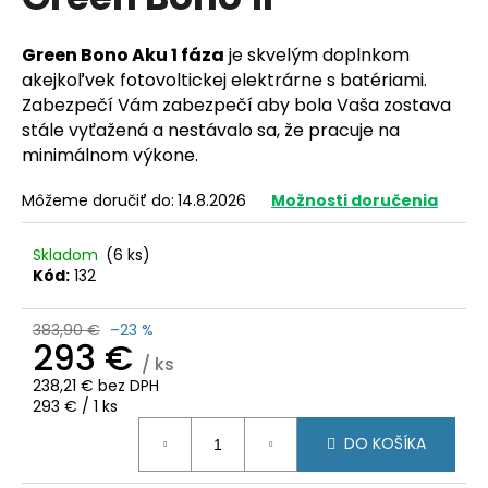
je
á
0,0
z
j
Green Bono Aku 1 fáza
je skvelým doplnkom
5
s
akejkoľvek fotovoltickej elektrárne s batériami.
hviezdičiek.
Zabezpečí Vám zabezpečí aby bola Vaša zostava
ť
stále vyťažená a nestávalo sa, že pracuje na
?
minimálnom výkone.
Môžeme doručiť do:
14.8.2026
Možnosti doručenia
HĽADAŤ
Skladom
(6 ks)
Kód:
132
383,90 €
–23 %
O
293 €
/ ks
d
238,21 € bez DPH
p
Jednotková
293 € / 1 ks
o
cena:
r
DO KOŠÍKA
ú