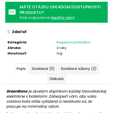
č
a
MÁTE OTÁZKU OHĽADOM DOSTUPNOSTI
m
PRODUKTU?
e
Radi zodpovieme
Napíšte nám!
Zdieľať
WIFI
DONGLE
-
Kategória
:
Regulácia prebytkov
SOLAX
Záruka
:
2 roky
2.0
Hmotnosť
:
1 kg
29,90
€
Popis
Súvisiace (5)
Súvisiace súbory (3)
Diskusia
GreenBono
je skvelým doplnkom každej fotovoltaickej
elektrárne s batériami. Zabezpečí vám, aby vaša
zostava bola stále vyťažená a nestávalo sa, že
pracuje na minimálny výkon.