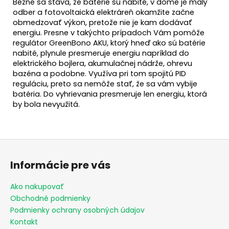
Bežne sa stáva, že batérie sú nabité, v dome je malý
odber a fotovoltaická elektráreň okamžite začne
obmedzovať výkon, pretože nie je kam dodávať
energiu. Presne v takýchto prípadoch Vám pomôže
regulátor GreenBono AKU, ktorý hneď ako sú batérie
nabité, plynule presmeruje energiu napríklad do
elektrického bojlera, akumulačnej nádrže, ohrevu
bazéna a podobne. Využíva pri tom spojitú PID
reguláciu, preto sa nemôže stať, že sa vám vybije
batéria. Do vyhrievania presmeruje len energiu, ktorá
by bola nevyužitá.
Z
á
Informácie pre vás
p
ä
Ako nakupovať
t
Obchodné podmienky
i
Podmienky ochrany osobných údajov
e
Kontakt