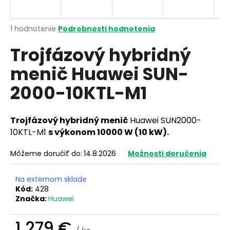
á
j
Priemerné
1 hodnotenie
Podrobnosti hodnotenia
s
hodnotenie
Trojfázový hybridný
produktu
ť
je
?
menič Huawei SUN-
3,0
z
2000-10KTL-M1
5
hviezdičiek.
HĽADAŤ
Trojfázový hybridný menič
Huawei SUN2000-
10KTL-M1
s výkonom 10000 W (10 kW).
Môžeme doručiť do:
14.8.2026
Možnosti doručenia
O
d
Na externom sklade
p
Kód:
428
o
Značka:
Huawei
r
ú
1 279 €