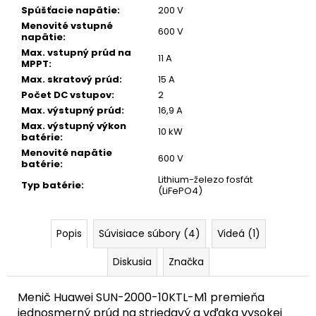
Spúšťacie napätie
:
200 V
Menovité vstupné
600 V
napätie
:
Max. vstupný prúd na
11 A
MPPT
:
Max. skratový prúd
:
15 A
Počet DC vstupov
:
2
Max. výstupný prúd
:
16,9 A
Max. výstupný výkon
10 kW
batérie
:
Menovité napätie
600 V
batérie
:
Lithium-železo fosfát
Typ batérie
:
(LiFePO4)
Popis
Súvisiace súbory (4)
Videá (1)
Diskusia
Značka
Menič Huawei SUN-2000-10KTL-M1 premieňa
jednosmerný prúd na striedavý a vďaka vysokej