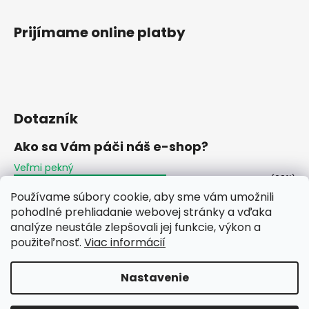
Prijímame online platby
Dotazník
Ako sa Vám páči náš e-shop?
Veľmi pekný
(60%)
Používame súbory cookie, aby sme vám umožnili
Ujde to
(2%)
pohodlné prehliadanie webovej stránky a vďaka
analýze neustále zlepšovali jej funkcie, výkon a
Nepáči sa mi
(38%)
použiteľnosť.
Viac informácií
Počet hlasov:
48
Nastavenie
Vytvoril Shoptet
Copyright 2026
Môj Solar
. Všetky práva vyhradené.