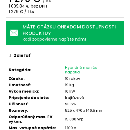
č
/ ks
1 039,84 € bez DPH
a
Jednotková
1 279 € / 1 ks
m
cena:
e
MÁTE OTÁZKU OHĽADOM DOSTUPNOSTI
PRODUKTU?
OPTIMIZÉR
Radi zodpovieme
Napíšte nám!
TIGO
TS4-
A-
Zdieľať
O
(700
WP)
Hybridné meniče
Kategória
:
napätia
45
Záruka
:
10 rokov
€
Hmotnosť
:
19 kg
Výkon meniča
:
10 kW
Pripojenie do siete
:
trojfázové
Účinnosť
:
98,6%
Rozmery
:
525 x 470 x 146,5 mm
Odporúčaný max. FV
15 000 Wp
výkon
:
Max. vstupné napätie
:
1 100 V