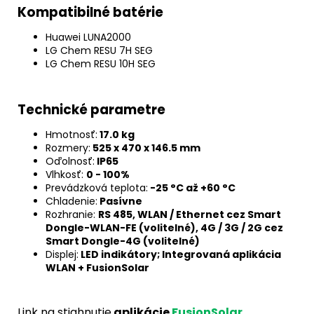
Kompatibilné batérie
Huawei LUNA2000
LG Chem RESU 7H SEG
LG Chem RESU 10H SEG
Technické parametre
Hmotnosť:
17.0 kg
Rozmery:
525 x 470 x 146.5 mm
Oďolnosť:
IP65
Vlhkosť:
0 - 100%
Prevádzková teplota:
-25 °C až +60 °C
Chladenie:
Pasívne
Rozhranie:
RS 485, WLAN / Ethernet cez Smart
Dongle-WLAN-FE (volitelné), 4G / 3G / 2G cez
Smart Dongle-4G (volitelné)
Displej:
LED indikátory; Integrovaná aplikácia
WLAN + FusionSolar
Link na stiahnutie
aplikácie
FusionSolar.