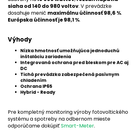
siaha od 140 do 980 voltov
. V prevádzke
dosahuje menič
maximálnu účinnosť 98,6 %
.
Európska účinnosť je 98,1 %
.
Výhody
Nízka hmotnosť umožňujúca jednoduchú
inštaláciu zariadenia
Integrovaná ochrana pred bleskom pre AC aj
DC
Tichá prevádzka zabezpečená pasívnym
chladením
Ochrana IP65
Hybrid - Ready
Pre kompletný monitoring výroby fotovoltického
systému a spotreby na odbernom mieste
odporúčame dokúpiť
Smart-Meter
.