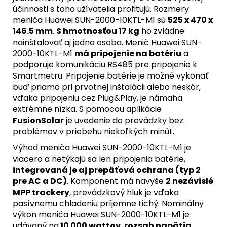
účinnosti s toho užívatelia profitujú. Rozmery
meniča Huawei SUN-2000-10KTL-M1 sú
525 x 470 x
146.5 mm
.
S hmotnosťou 17 kg
ho zvládne
nainštalovať aj jedna osoba. Menič Huawei SUN-
2000-10KTL-M1
má pripojenie na batériu
a
podporuje komunikáciu RS485 pre pripojenie k
Smartmetru. Pripojenie batérie je možné vykonať
buď priamo pri prvotnej inštalácii alebo neskôr,
vďaka pripojeniu cez Plug&Play, je námaha
extrémne nízka. S pomocou aplikácie
FusionSolar
je uvedenie do prevádzky bez
problémov v priebehu niekoľkých minút.
Výhod meniča Huawei SUN-2000-10KTL-M1 je
viacero a netýkajú sa len pripojenia batérie,
integrovaná je aj prepäťová ochrana (typ 2
pre AC a DC)
. Komponent má navyše
2 nezávislé
MPP trackery
, prevádzkový hluk je vďaka
pasívnemu chladeniu príjemne tichý. Nominálny
výkon meniča Huawei SUN-2000-10KTL-M1 je
udávaný na
10 000 wattov
,
rozsah napätia