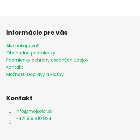
Z
á
Informácie pre vás
p
ä
Ako nakupovať
t
Obchodné podmienky
i
Podmienky ochrany osobných údajov
e
Kontakt
Možnosti Dopravy a Platby
Kontakt
info
@
mojsolar.sk
+421 919 410 824