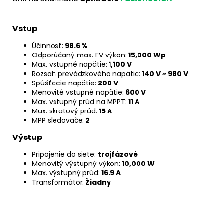
Vstup
Účinnosť:
98.6 %
Odporúčaný max. FV výkon:
15,000 Wp
Max. vstupné napätie:
1,100 V
Rozsah prevádzkového napätia:
140 V ~ 980 V
Spúšťacie napätie:
200 V
Menovité vstupné napätie:
600 V
Max. vstupný prúd na MPPT:
11 A
Max. skratový prúd:
15 A
MPP sledovače:
2
Výstup
Pripojenie do siete:
trojfázové
Menovitý výstupný výkon:
10,000 W
Max. výstupný prúd:
16.9 A
Transformátor:
Žiadny