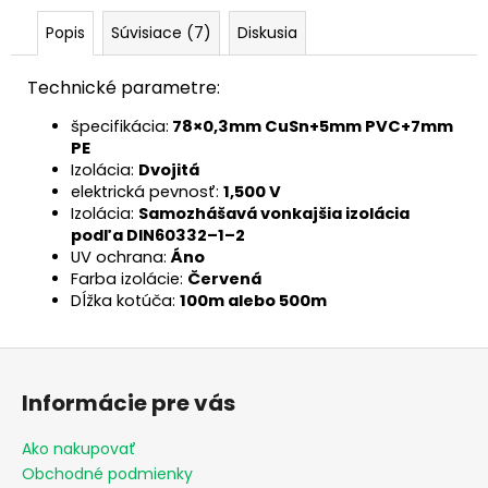
Popis
Súvisiace (7)
Diskusia
Technické parametre:
špecifikácia:
78×0,3mm CuSn+5mm PVC+7mm
PE
Izolácia:
Dvojitá
elektrická pevnosť:
1,500 V
Izolácia:
Samozhášavá vonkajšia izolácia
podľa DIN60332–1–2
UV ochrana:
Áno
Farba izolácie:
Červená
Dĺžka kotúča:
100m alebo 500m
Z
á
Informácie pre vás
p
ä
Ako nakupovať
t
Obchodné podmienky