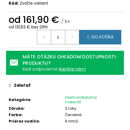
č
Kód:
Zvoľte variant
a
m
od
161,90 €
e
/ ks
od
131,63 €
bez DPH
Jednotková
WATTROUTER
DO KOŠÍKA
cena:
CT
MERACÍ
TRANSFORMÁTOR
MÁTE OTÁZKU OHĽADOM DOSTUPNOSTI
50A
PRODUKTU?
21,90
Radi zodpovieme
Napíšte nám!
€
Zdieľať
Elektroinštalačný
Kategória
:
materiál
Záruka
:
2 roky
Farba
:
Červená
Prierez vodiča
:
6 mm2