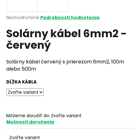
á
j
Priemerné
Neohodnotené
Podrobnosti hodnotenia
s
hodnotenie
Solárny kábel 6mm2 -
produktu
ť
je
?
červený
0,0
z
5
hviezdičiek.
Solárny kábel červený s prierezom 6mm2, 100m
alebo 500m
HĽADAŤ
DĹŽKA KÁBLA
O
d
p
Môžeme doručiť do:
Zvoľte variant
o
Možnosti doručenia
r
ú
Zvoľte variant