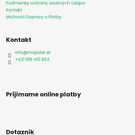
i
Podmienky ochrany osobných údajov
e
Kontakt
Možnosti Dopravy a Platby
Kontakt
info
@
mojsolar.sk
+421 919 410 824
Prijímame online platby
Dotazník