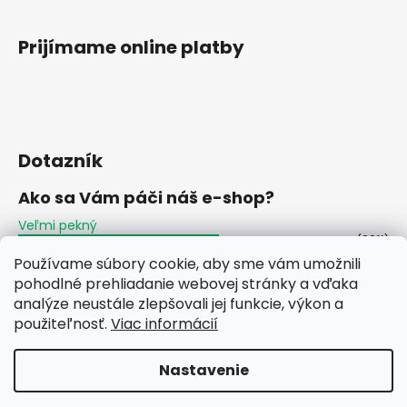
Prijímame online platby
Dotazník
Ako sa Vám páči náš e-shop?
Veľmi pekný
(60%)
Používame súbory cookie, aby sme vám umožnili
Ujde to
(2%)
pohodlné prehliadanie webovej stránky a vďaka
analýze neustále zlepšovali jej funkcie, výkon a
Nepáči sa mi
(38%)
použiteľnosť.
Viac informácií
Počet hlasov:
48
Nastavenie
Vytvoril Shoptet