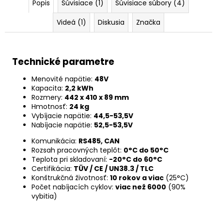
Popis
Súvisiace (1)
Súvisiace súbory (4)
Videá (1)
Diskusia
Značka
Technické parametre
Menovité napätie:
48V
Kapacita:
2,2 kWh
Rozmery:
442 x 410 x 89 mm
Hmotnosť:
24 kg
Vybíjacie napätie:
44,5-53,5V
Nabíjacie napätie:
52,5-53,5V
Komunikácia:
RS485, CAN
Rozsah pracovných teplôt:
0°C do 50°C
Teplota pri skladovaní:
-20°C do 60°C
Certifikácia:
TÜV / CE / UN38.3 / TLC
Konštrukčná životnosť:
10 rokov a viac
(25°C)
Počet nabíjacích cyklov:
viac než 6000
(90%
vybitia)