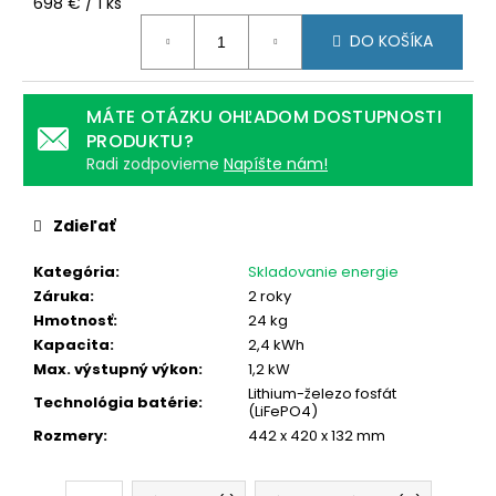
č
Jednotková
698 € / 1 ks
cena:
a
DO KOŠÍKA
m
e
MÁTE OTÁZKU OHĽADOM DOSTUPNOSTI
PRODUKTU?
OPTIMIZÉR
TIGO
Radi zodpovieme
Napíšte nám!
TS4-
A-
O
Zdieľať
(700
WP)
Kategória
:
Skladovanie energie
45
Záruka
:
2 roky
€
Hmotnosť
:
24 kg
Kapacita
:
2,4 kWh
Max. výstupný výkon
:
1,2 kW
Lithium-železo fosfát
Technológia batérie
:
(LiFePO4)
Rozmery
:
442 x 420 x 132 mm