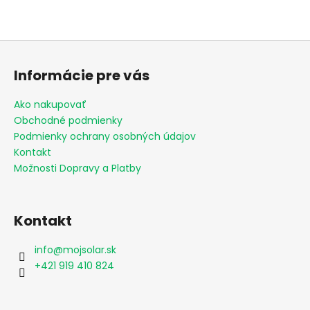
Z
á
Informácie pre vás
p
ä
Ako nakupovať
t
Obchodné podmienky
i
Podmienky ochrany osobných údajov
e
Kontakt
Možnosti Dopravy a Platby
Kontakt
info
@
mojsolar.sk
+421 919 410 824