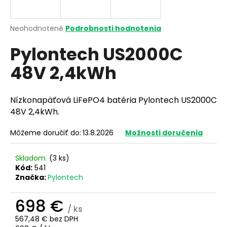
á
j
Priemerné
Neohodnotené
Podrobnosti hodnotenia
s
hodnotenie
Pylontech US2000C
produktu
ť
je
?
48V 2,4kWh
0,0
z
5
hviezdičiek.
Nízkonapäťová LiFePO4 batéria Pylontech US2000C
48V 2,4kWh.
HĽADAŤ
Môžeme doručiť do:
13.8.2026
Možnosti doručenia
Skladom
(3 ks)
O
Kód:
541
d
Značka:
Pylontech
p
o
698 €
r
/ ks
ú
567,48 € bez DPH