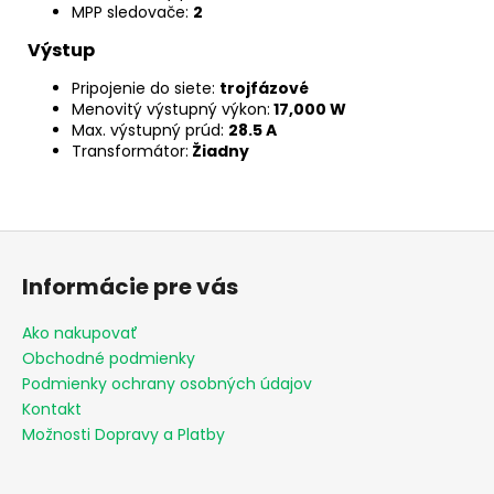
MPP sledovače:
2
Výstup
Pripojenie do siete:
trojfázové
Menovitý výstupný výkon:
17,000 W
Max. výstupný prúd:
28.5 A
Transformátor:
Žiadny
Z
á
Informácie pre vás
p
ä
Ako nakupovať
t
Obchodné podmienky
i
Podmienky ochrany osobných údajov
e
Kontakt
Možnosti Dopravy a Platby