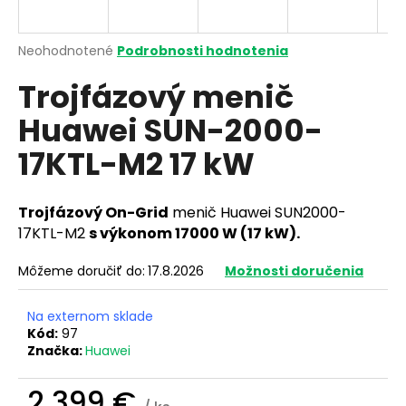
á
j
Priemerné
Neohodnotené
Podrobnosti hodnotenia
s
hodnotenie
Trojfázový menič
produktu
ť
je
?
Huawei SUN-2000-
0,0
z
17KTL-M2 17 kW
5
hviezdičiek.
HĽADAŤ
Trojfázový On-Grid
menič Huawei SUN2000-
17KTL-M2
s výkonom 17000 W (17 kW).
Môžeme doručiť do:
17.8.2026
Možnosti doručenia
O
d
Na externom sklade
p
Kód:
97
o
Značka:
Huawei
r
ú
2 399 €