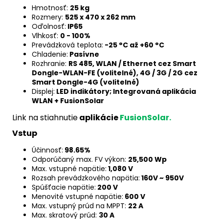
Hmotnosť:
25 kg
Rozmery:
525 x 470 x 262 mm
Oďolnosť:
IP65
Vlhkosť:
0 - 100%
Prevádzková teplota:
-25 °C až +60 °C
Chladenie:
Pasívne
Rozhranie:
RS 485, WLAN / Ethernet cez Smart
Dongle-WLAN-FE (volitelné), 4G / 3G / 2G cez
Smart Dongle-4G (volitelné)
Displej:
LED indikátory; Integrovaná aplikácia
WLAN + FusionSolar
Link na stiahnutie
aplikácie
FusionSolar.
Vstup
Účinnosť:
98.65%
Odporúčaný max. FV výkon:
25,500 Wp
Max. vstupné napätie:
1,080 V
Rozsah prevádzkového napätia:
160V ~ 950V
Spúšťacie napätie:
200 V
Menovité vstupné napätie:
600 V
Max. vstupný prúd na MPPT:
22 A
Max. skratový prúd:
30 A