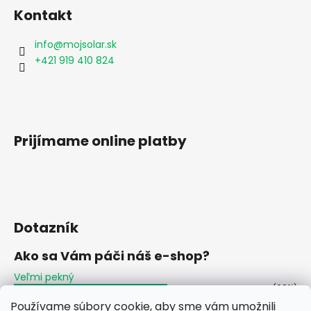
Kontakt
info
@
mojsolar.sk
+421 919 410 824
Prijímame online platby
Dotazník
Ako sa Vám páči náš e-shop?
Veľmi pekný
(60%)
Používame súbory cookie, aby sme vám umožnili
Ujde to