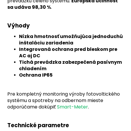
prevádzku celého systému.
Európska účinnosť
sa udáva 98,30 %
.
Výhody
Nízka hmotnosť umožňujúca jednoduchú
inštaláciu zariadenia
Integrovaná ochrana pred bleskom pre
AC aj DC
Tichá prevádzka zabezpečená pasívnym
chladením
Ochrana IP65
Pre kompletný monitoring výroby fotovoltického
systému a spotreby na odbernom mieste
odporúčame dokúpiť
Smart-Meter
.
Technické parametre