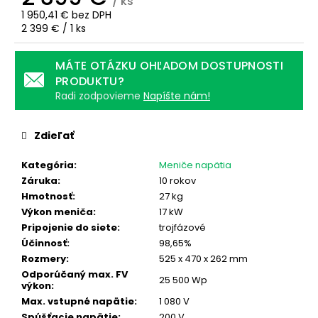
č
/ ks
1 950,41 € bez DPH
a
Jednotková
2 399 € / 1 ks
m
cena:
e
MÁTE OTÁZKU OHĽADOM DOSTUPNOSTI
PRODUKTU?
STÄUBLI
Radi zodpovieme
Napíšte nám!
DC
KONEKTOR
MC4
Zdieľať
-
PÁR
Kategória
:
Meniče napätia
3,49
Záruka
:
10 rokov
€
Pôvodne:
Hmotnosť
:
27 kg
4,90
Výkon meniča
:
17 kW
€
Pripojenie do siete
:
trojfázové
Účinnosť
:
98,65%
Rozmery
:
525 x 470 x 262 mm
Odporúčaný max. FV
25 500 Wp
výkon
:
Max. vstupné napätie
:
1 080 V
Spúšťacie napätie
:
200 V