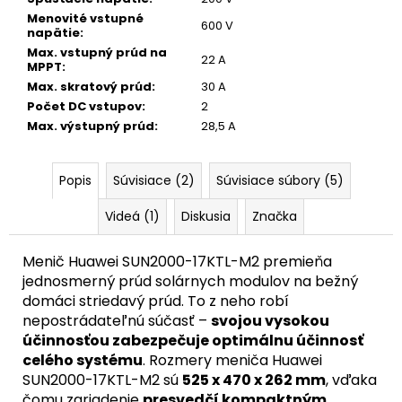
Menovité vstupné
600 V
napätie
:
Max. vstupný prúd na
22 A
MPPT
:
Max. skratový prúd
:
30 A
Počet DC vstupov
:
2
Max. výstupný prúd
:
28,5 A
Popis
Súvisiace (2)
Súvisiace súbory (5)
Videá (1)
Diskusia
Značka
Menič Huawei SUN2000-17KTL-M2 premieňa
jednosmerný prúd solárnych modulov na bežný
domáci striedavý prúd. To z neho robí
nepostrádateľnú súčasť –
svojou vysokou
účinnosťou zabezpečuje optimálnu účinnosť
celého systému
. Rozmery meniča Huawei
SUN2000-17KTL-M2 sú
525 x 470 x 262 mm
, vďaka
čomu zariadenie
presvedčí kompaktným