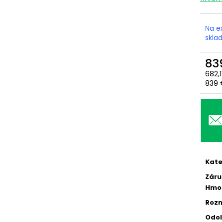
4600W
29,90 €
60,90 €
Pôvodne:
64,90
Na e
skla
83
682,
Jedn
839 €
cena
Kate
Záru
Hmo
Roz
Odol