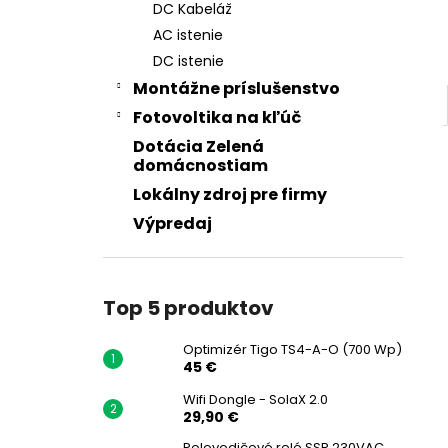
DC Kabeláž
AC istenie
DC istenie
Montážne príslušenstvo
Fotovoltika na kľúč
Dotácia Zelená
domácnostiam
Lokálny zdroj pre firmy
Výpredaj
Top 5 produktov
Optimizér Tigo TS4-A-O (700 Wp)
45 €
Wifi Dongle - SolaX 2.0
29,90 €
Polovodičové relé SSR 230VAC