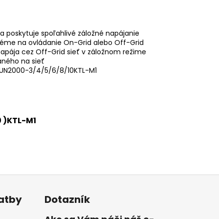
a poskytuje spoľahlivé záložné napájanie
téme na ovládanie On-Grid alebo Off-Grid
napája cez Off-Grid sieť v záložnom režime
aného na sieť
: SUN2000-3/4/5/6/8/10KTL-M1
10 )KTL-M1
latby
Dotazník