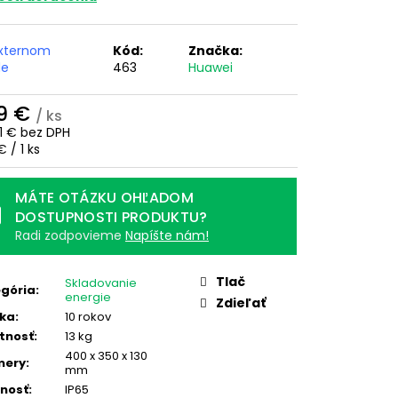
 €
xternom
Kód:
Značka:
de
463
Huawei
9 €
/ ks
11 € bez DPH
otková
 / 1 ks
:
MÁTE OTÁZKU OHĽADOM
DOSTUPNOSTI PRODUKTU?
Radi zodpovieme
Napíšte nám!
Tlač
Skladovanie
gória
:
energie
Zdieľať
ka
:
10 rokov
tnosť
:
13 kg
400 x 350 x 130
mery
:
mm
nosť
:
IP65