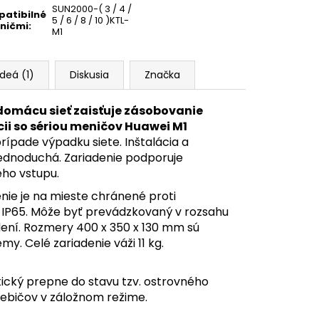
SUN2000-( 3 / 4 /
atibilné
5 / 6 / 8 / 10 )KTL-
ničmi
:
M1
ideá (1)
Diskusia
Značka
 domácu sieť zaisťuje zásobovanie
ii so sériou meničov Huawei M1
ípade výpadku siete. Inštalácia a
ednoduchá. Zariadenie podporuje
ho vstupu.
nie je na mieste chránené proti
IP65. Môže byť prevádzkovaný v rozsahu
ení. Rozmery 400 x 350 x 130 mm sú
y. Celé zariadenie váži 11 kg.
ický prepne do stavu tzv. ostrovného
rebičov v záložnom režime.