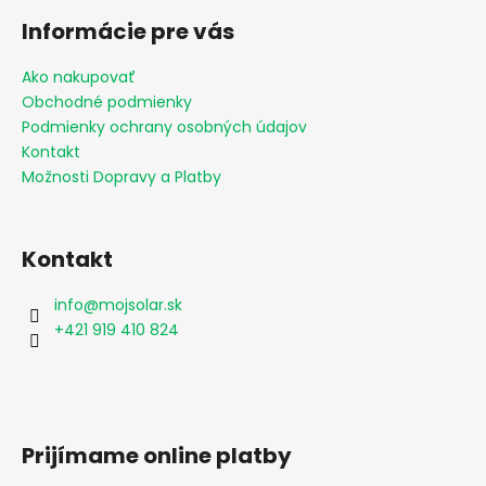
á
Informácie pre vás
p
ä
Ako nakupovať
t
Obchodné podmienky
i
Podmienky ochrany osobných údajov
e
Kontakt
Možnosti Dopravy a Platby
Kontakt
info
@
mojsolar.sk
+421 919 410 824
Prijímame online platby