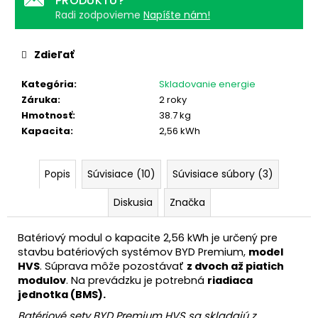
PRODUKTU?
č
Radi zodpovieme
Napíšte nám!
a
m
e
Zdieľať
Kategória
:
Skladovanie energie
WIFI
Záruka
:
2 roky
DONGLE
-
Hmotnosť
:
38.7 kg
SOLAX
Kapacita
:
2,56 kWh
2.0
29,90
€
Popis
Súvisiace (10)
Súvisiace súbory (3)
Diskusia
Značka
Batériový modul o kapacite 2,56 kWh je určený pre
stavbu batériových systémov BYD Premium,
model
HVS
. Súprava môže pozostávať
z dvoch až piatich
modulov
. Na prevádzku je potrebná
riadiaca
jednotka (BMS).
Batériové sety BYD Premium HVS sa skladajú z