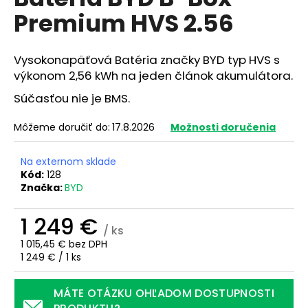
je
á
Premium HVS 2.56
0,0
z
j
5
s
hviezdičiek.
Vysokonapäťová Batéria značky BYD typ HVS s
ť
výkonom 2,56 kWh na jeden článok akumulátora.
?
Súčasťou nie je BMS.
Môžeme doručiť do:
17.8.2026
Možnosti doručenia
HĽADAŤ
Na externom sklade
Kód:
128
Značka:
BYD
O
1 249 €
/ ks
d
1 015,45 € bez DPH
p
Jednotková
1 249 € / 1 ks
o
cena:
r
MÁTE OTÁZKU OHĽADOM DOSTUPNOSTI
ú