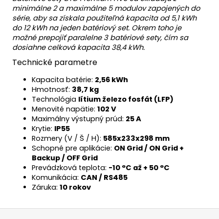
minimálne 2 a maximálne 5 modulov zapojených do
série, aby sa získala použiteľná kapacita od 5,1 kWh
do 12 kWh na jeden batériový set. Okrem toho je
možné prepojiť paralelne 3 batériové sety, čím sa
dosiahne celková kapacita 38,4 kWh.
Technické parametre
Kapacita batérie:
2,56 kWh
Hmotnosť:
38,7 kg
Technológia
lítium železo fosfát (LFP)
Menovité napätie:
102 V
Maximálny výstupný prúd:
25 A
Krytie:
IP55
Rozmery (V / Š / H):
585x233x298 mm
Schopné pre aplikácie:
ON Grid / ON Grid +
Backup / OFF Grid
Prevádzková teplota:
-10 °C až + 50 °C
Komunikácia:
CAN / RS485
Záruka:
10 rokov
Z